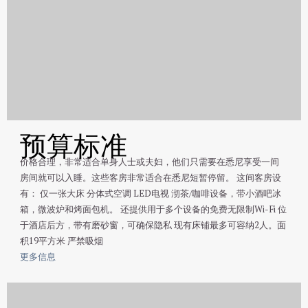
预算标准
价格合理，非常适合单身人士或夫妇，他们只需要在悉尼享受一间
房间就可以入睡。这些客房非常适合在悉尼短暂停留。 这间客房设
有： 仅一张大床 分体式空调 LED电视 沏茶/咖啡设备，带小酒吧冰
箱，微波炉和烤面包机。 还提供用于多个设备的免费无限制Wi-Fi 位
于酒店后方，带有磨砂窗，可确保隐私 现有床铺最多可容纳2人。面
积19平方米 严禁吸烟
更多信息