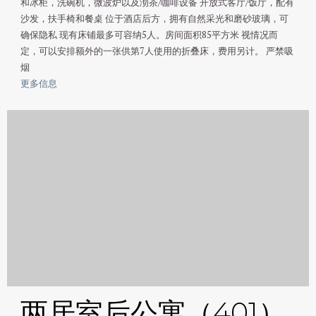
和冰柜，洗碗机，微波炉以及沏茶/咖啡设备 开放式客厅/饭厅，配有
沙发，扶手椅和餐桌 位于酒店后方，拥有自然采光和磨砂玻璃，可
确保隐私 现有床铺最多可容纳5人。房间面积85平方米 视情况而
定，可以安排额外的一张供第7人使用的折叠床，费用另计。 严禁吸
烟
更多信息
两居室后公寓（401）