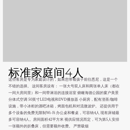
标准家庭间4人
这些客房是专为家庭设计的，如果您带着孩子前往悉尼，这是一个
不错的选择。 这间客房设有： 一张大号双人床和两张单人床（都在
一间大房间里）和一间带淋浴的连接浴室 俯瞰海德公园的窗户美景
分体式空调 50英寸LED电视和DVD播放器 小厨房，配有沏茶/咖啡
设施，带小冰柜的酒吧冰箱，烤面包机和对流微波炉。 还提供用于
多个设备的免费无限制Wi-Fi 办公桌和餐桌，可容纳4人 现有床铺最
多可容纳4人。房间面积42平方米 视供应情况而定，可为第5人安排
一张额外的折叠床，但需要额外收费。 严禁吸烟