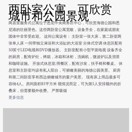
两卧室公寓，可欣赏
城市和公园景观
两居室服务式公寓位于悉尼中央商务区中心，可欣赏海德公园和悉
尼港的壮丽景色。这些两卧室公寓宽敞，设备齐全，在家庭或朋友
团体中非常受欢迎。 这间公寓设有： 主卧室一张大床，第二卧室两
张单人床 一间带独立淋浴和大浴缸的大浴室 分体式空调 休息区配有
50英寸LED电视和DVD播放器。 主卧室配有小型平面电视 设备齐全
的厨房，配有炉灶，烤箱，冰箱和冰柜，洗碗机，微波炉以及沏茶
和咖啡设施。 开放式休息室/用餐区，配有沙发，扶手椅和餐桌。 休
息室和主卧室均设有私人阳台，可俯瞰美丽的海德公园美景。 厨房
和第二间卧室享有西边俯瞰城市的窗户美景。 现有床上用品最多可
容纳4人。房间面积85平方米 视情况而定，可为第5人安排额外的折
叠床，但需要额外收费。 严禁吸烟
更多信息