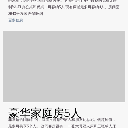
吧冰箱，烤面包机和对流微波炉。 还提供用于多个设备的免费无限
制Wi-Fi 办公桌和餐桌，可容纳5人 现有床铺最多可容纳4人。房间面
积42平方米 严禁吸烟
更多信息
豪华家庭房5人
非常适合团体住宿，或者只是想带家人和朋友到悉尼。物超所值，
最多可共享5个人。 这间客房设有： 一张大号双人床和三张单人床