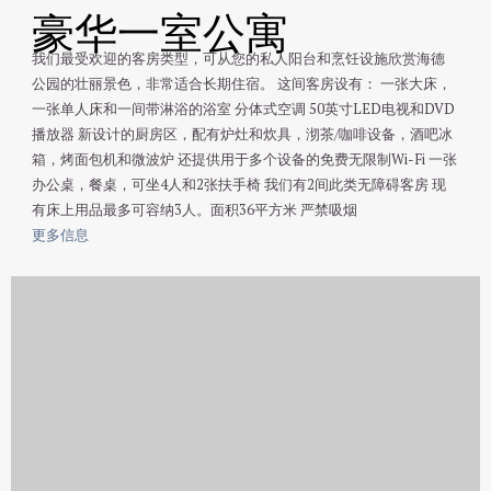
豪华一室公寓
我们最受欢迎的客房类型，可从您的私人阳台和烹饪设施欣赏海德
公园的壮丽景色，非常适合长期住宿。 这间客房设有： 一张大床，
一张单人床和一间带淋浴的浴室 分体式空调 50英寸LED电视和DVD
播放器 新设计的厨房区，配有炉灶和炊具，沏茶/咖啡设备，酒吧冰
箱，烤面包机和微波炉 还提供用于多个设备的免费无限制Wi-Fi 一张
办公桌，餐桌，可坐4人和2张扶手椅 我们有2间此类无障碍客房 现
有床上用品最多可容纳3人。面积36平方米 严禁吸烟
更多信息