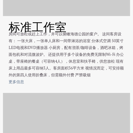
标准工作室
房间可放松或赶上工作，并可以俯瞰海德公园的窗户。 这间客房设
有： 一张大床，一张单人床和一间带淋浴的浴室 分体式空调 50英寸
LED电视和DVD播放器 小厨房，配有沏茶/咖啡设备，酒吧冰箱，烤
面包机和对流微波炉。 还提供用于多个设备的免费无限制Wi-Fi 办公
桌，带座椅的餐桌（可容纳4人），休息室和扶手椅，供您放松 现有
床上用品最多可容纳3人。客房面积36平方米 视情况而定，可安排额
外的第四人使用折叠床，但需额外付费 严禁吸烟
更多信息