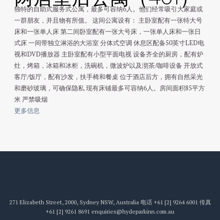
独特的自助式服务式公寓，最多可容纳6人。他们经常吸引大家庭或
一群朋友，并且物有所值。 这间公寓设有： 主卧室配有一张特大号
床和一张单人床 第二间卧室配有一张大号床，一张单人床和一张日
式床 一间带独立淋浴的大浴室 分体式空调 休息区配备50英寸LED电
视和DVD播放器 主卧室配有小型平面电视 设备齐全的厨房，配有炉
灶，烤箱，冰箱和冰柜，洗碗机，微波炉以及沏茶/咖啡设备 开放式
客厅/饭厅，配有沙发，扶手椅和餐桌 位于酒店后方，拥有自然采光
和磨砂玻璃，可确保隐私 现有床铺最多可容纳6人。房间面积85平方
米 严禁吸烟
更多信息
271 Elizabeth Street, 2000, Sydney NSW, Australia
电话
+61 [2] 9264 6001
传真
+61 [2] 9261 8691
enquiries@hydeparkinn.com.au