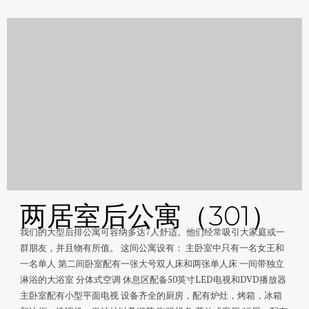
两居室后公寓（301）
我们的大型后排公寓可容纳多达7人舒适。他们经常吸引大家庭或一
群朋友，并且物有所值。 这间公寓设有： 主卧室中只有一名女王和
一名单人 第二间卧室配有一张大号双人床和两张单人床 一间带独立
淋浴的大浴室 分体式空调 休息区配备50英寸LED电视和DVD播放器
主卧室配有小型平面电视 设备齐全的厨房，配有炉灶，烤箱，冰箱