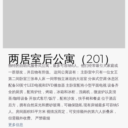
两居室后公寓（201）
独特的自助式服务式公寓，最多可容纳6人。他们经常吸引大家庭或
一群朋友，并且物有所值。 这间公寓设有： 主卧室中只有一位女王
第二间卧室三张单人床 一间带独立淋浴的大浴室 分体式空调 休息区
配备50英寸LED电视和DVD播放器 主卧室配有小型平面电视 设备齐
全的厨房，配有炉灶，烤箱，冰箱和冰柜，洗碗机，微波炉以及沏
茶/咖啡设备 开放式客厅/饭厅，配有沙发，扶手椅和餐桌 位于酒店
后方，拥有自然采光和磨砂玻璃，可确保隐私 现有床铺最多可容纳5
人。房间面积85平方米 视情况而定，可安排额外的第六人折叠床，​​
但需额外收费。 严禁吸烟
更多信息